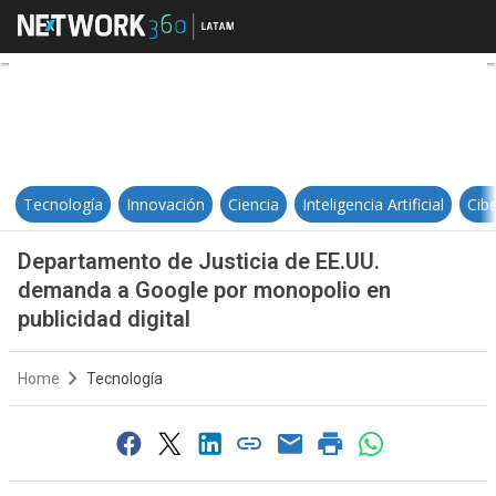
Departamento de Justicia de EE.U
Tecnología
Innovación
Ciencia
Inteligencia Artificial
Cib
Departamento de Justicia de EE.UU.
demanda a Google por monopolio en
publicidad digital
Home
Tecnología