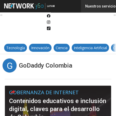
Twitter
Nuestros servicio
Linkedin
Facebook
Instagram
Tiktok
Tecnología
Innovación
Ciencia
Inteligencia Artificial
C
G
GoDaddy Colombia
GOBERNANZA DE INTERNET
Contenidos educativos e inclusión
digital, claves para el desarrollo