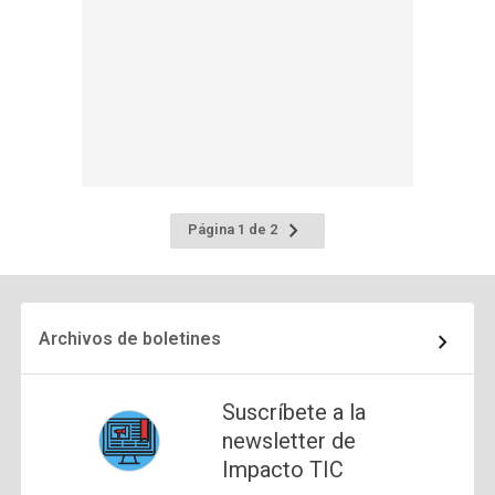
Ir
Página 1 de 2
a
la
página
siguiente
Archivos de boletines
Suscríbete a la
newsletter de
Impacto TIC