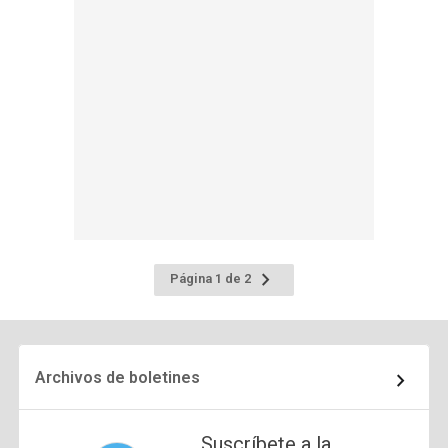
Ir
Página 1 de 2
a
la
página
siguiente
Archivos de boletines
Suscríbete a la