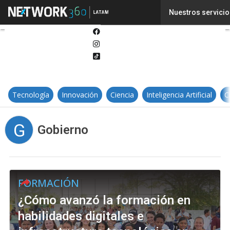
Twitter
Nuestros servicio
Linkedin
Facebook
Instagram
Tiktok
Tecnología
Innovación
Ciencia
Inteligencia Artificial
C
G
Gobierno
FORMACIÓN
¿Cómo avanzó la formación en
habilidades digitales e