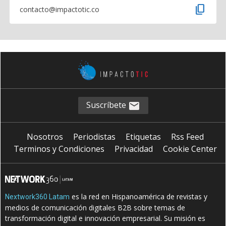
content_copy
contacto@impactotic.co
Suscríbete
Nosotros
Periodistas
Etiquetas
Rss Feed
Terminos y Condiciones
Privacidad
Cookie Center
es la red en Hispanoamérica de revistas y
Nextwork360 Latam
medios de comunicación digitales B2B sobre temas de
transformación digital e innovación empresarial. Su misión es