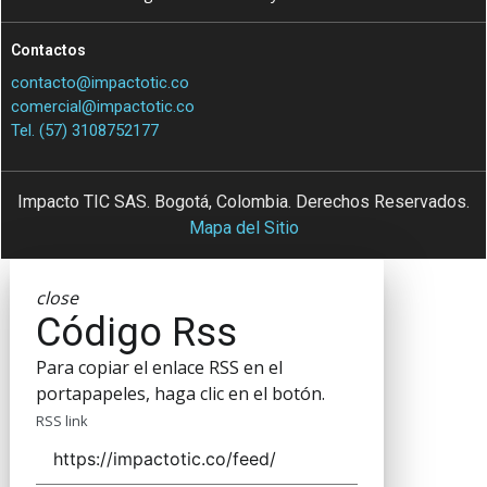
Contactos
contacto@impactotic.co
comercial@impactotic.co
Tel. (57) 3108752177
Impacto TIC SAS. Bogotá, Colombia. Derechos Reservados.
Mapa del Sitio
close
Código Rss
Para copiar el enlace RSS en el
portapapeles, haga clic en el botón.
RSS link