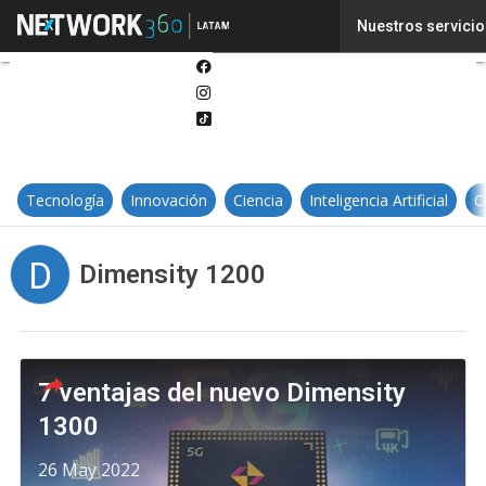
Twitter
Nuestros servicio
Linkedin
Facebook
Instagram
Tiktok
Tecnología
Innovación
Ciencia
Inteligencia Artificial
C
D
Dimensity 1200
7 ventajas del nuevo Dimensity
1300
26 May 2022