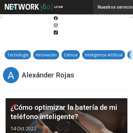
Twitter
Nuestros servicio
Linkedin
Facebook
Instagram
Tiktok
Tecnología
Innovación
Ciencia
Inteligencia Artificial
C
A
Alexánder Rojas
¿Cómo optimizar la batería de mi
teléfono inteligente?
14 Oct 2022