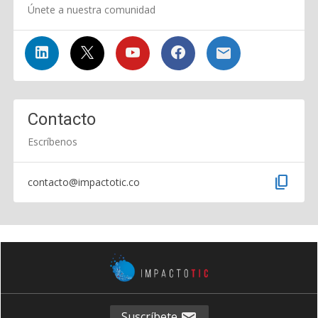
Únete a nuestra comunidad
Contacto
Escríbenos
content_copy
contacto@impactotic.co
Suscríbete