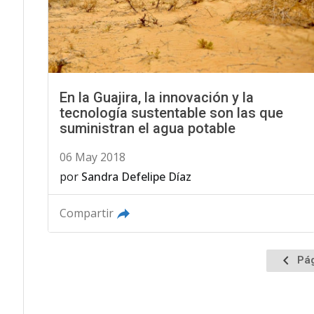
En la Guajira, la innovación y la
tecnología sustentable son las que
suministran el agua potable
06 May 2018
por
Sandra Defelipe Díaz
Compartir
Ir
Pág
a
la
página