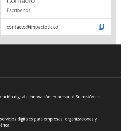
Contacto
Escríbenos
content_copy
contacto@impactotic.co
ación digital e innovación empresarial. Su misión es
servicios digitales para empresas, organizaciones y
érica.