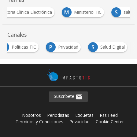
M
S
oria Clínica Electrónica
Ministerio TIC
salud
Canales
P
P
S
Políticas TIC
Privacidad
Salud Digital
Suscríbete
Nosotros
Periodistas
Etiquetas
Rss Feed
Terminos y Condiciones
Privacidad
Cookie Center