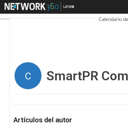
Menú
SmartPR
Tecnología
Calendario d
SmartPR Comu
C
Artículos del autor