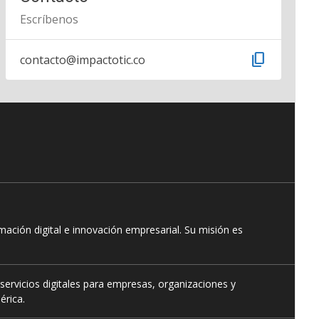
Escríbenos
content_copy
contacto@impactotic.co
ación digital e innovación empresarial. Su misión es
servicios digitales para empresas, organizaciones y
érica.