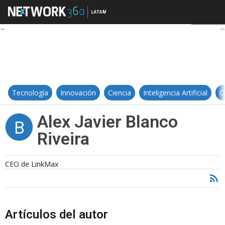
Alex Javier Blanco Riveira
Tecnología
Innovación
Ciencia
Inteligencia Artificial
C
Alex Javier Blanco
B
Riveira
CEO de LinkMax
Artículos del autor