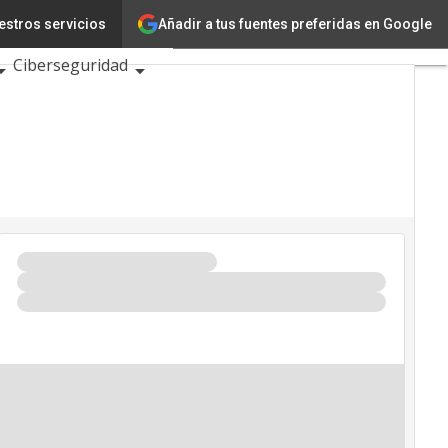
Añadir a tus fuentes preferidas en Google
estros servicios
ción
Ciencia
Ciberseguridad
s TIC 2026