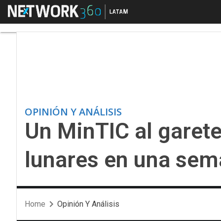
Menú
Un MinTIC al garete: 
OPINIÓN Y ANÁLISIS
Un MinTIC al garete
lunares en una se
Home
Opinión Y Análisis