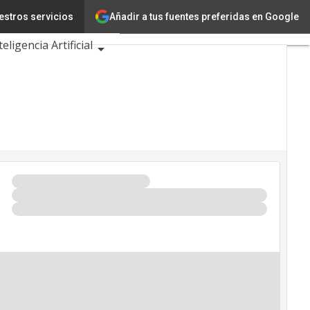
Añadir a tus fuentes preferidas en Google
estros servicios
Innovación
teligencia Artificial
dad
de Eventos TIC 2026