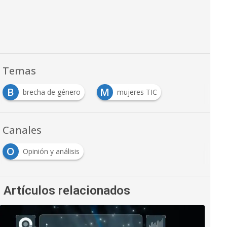
Temas
B
M
brecha de género
mujeres TIC
Canales
O
Opinión y análisis
Artículos relacionados