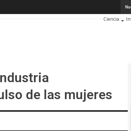
ustria tecnológica: el impulso de las mujeres
Nu
Tecnología
Ciencia
In
Ciberseguri
Calendario 
ndustria
ulso de las mujeres