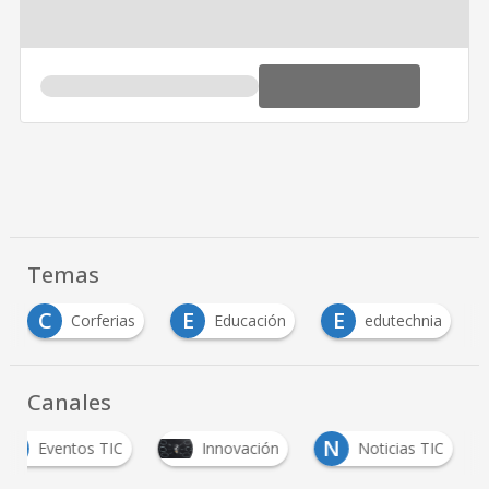
Temas
C
E
E
Corferias
Educación
edutechnia
Canales
E
N
Eventos TIC
Innovación
Noticias TIC