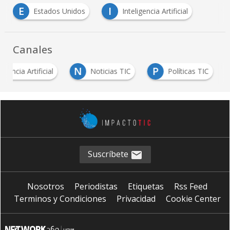
E
I
Estados Unidos
Inteligencia Artificial
Canales
N
P
ligencia Artificial
Noticias TIC
Políticas TIC
Suscríbete
Nosotros
Periodistas
Etiquetas
Rss Feed
Terminos y Condiciones
Privacidad
Cookie Center