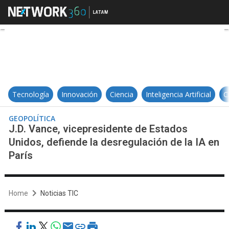
J.D. Vance, vicepresidente de Esta
Tecnología
Innovación
Ciencia
Inteligencia Artificial
C
GEOPOLÍTICA
J.D. Vance, vicepresidente de Estados
Unidos, defiende la desregulación de la IA en
París
Home
Noticias TIC