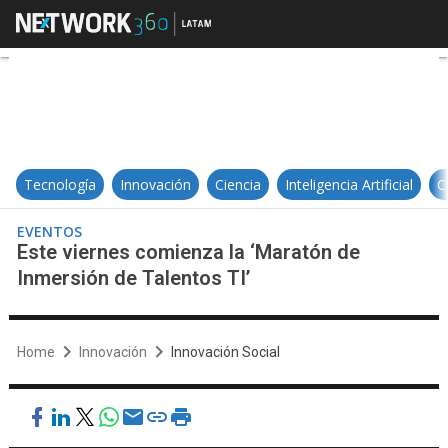
Este viernes comienza la ‘Maratón
Tecnología
Innovación
Ciencia
Inteligencia Artificial
C
EVENTOS
Este viernes comienza la ‘Maratón de
Inmersión de Talentos TI’
Home
Innovación
Innovación Social