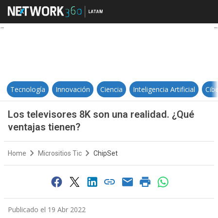
Los televisores 8K son una realid
Tecnología
Innovación
Ciencia
Inteligencia Artificial
Cib
Los televisores 8K son una realidad. ¿Qué
ventajas tienen?
Home
Micrositios Tic
ChipSet
Publicado el 19 Abr 2022