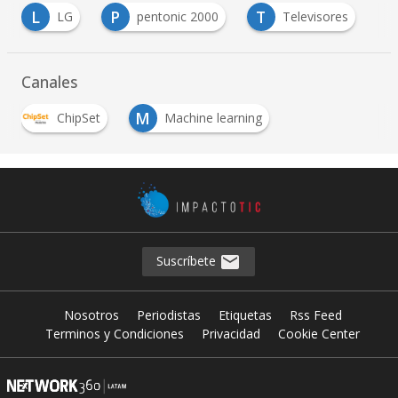
L
P
T
LG
pentonic 2000
Televisores
Canales
M
ChipSet
Machine learning
Suscríbete
Nosotros
Periodistas
Etiquetas
Rss Feed
Terminos y Condiciones
Privacidad
Cookie Center