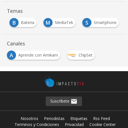
Temas
B
M
S
m
Bateria
MediaTek
Smartphone
Canales
A
Aprende con Amikam
ChipSet
Suscríbete
Nosotros
Periodistas
Etiquetas
Rss Feed
Terminos y Condiciones
Privacidad
Cookie Center