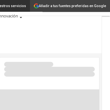
Añadir a tus fuentes preferidas en Google
estros servicios
ecnología
nnovación
iencia
nteligencia Artificial
iberseguridad
alendario de Eventos
IC 2026