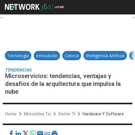
Microservicios: tendencias, venta
Tecnología
Innovación
Ciencia
Inteligencia Artificial
C
TENDENCIAS
Microservicios: tendencias, ventajas y
desafíos de la arquitectura que impulsa la
nube
Home
Micrositios Tic
Sector TI
Hardware Y Software