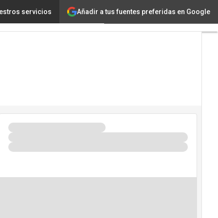
Añadir a tus fuentes preferidas en Google
en “infraestructura natural”
estros servicios
Tecnología
Innovación
Ciencia
Inteligencia
Artificial
Ciberseguridad
Calendario
de
Eventos
TIC 2026