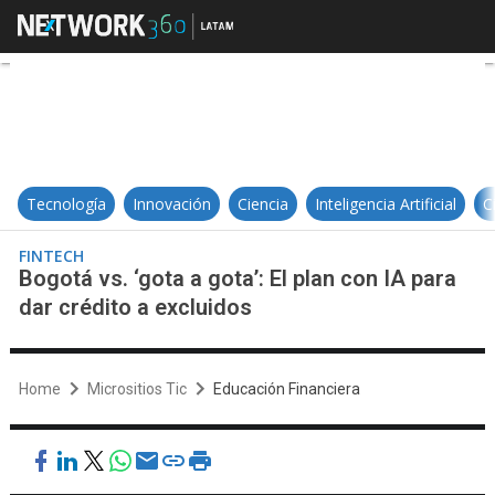
Bogotá vs. ‘gota a gota’: El plan co
Tecnología
Innovación
Ciencia
Inteligencia Artificial
C
FINTECH
Bogotá vs. ‘gota a gota’: El plan con IA para
dar crédito a excluidos
Home
Micrositios Tic
Educación Financiera