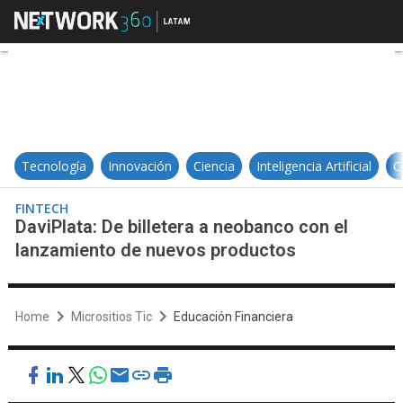
DaviPlata: De billetera a neobanc
Tecnología
Innovación
Ciencia
Inteligencia Artificial
C
FINTECH
DaviPlata: De billetera a neobanco con el
lanzamiento de nuevos productos
Home
Micrositios Tic
Educación Financiera