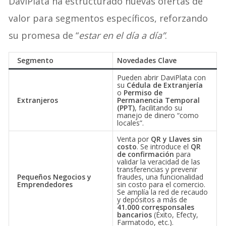
DaviPlata ha estructurado nuevas ofertas de
valor para segmentos específicos, reforzando
su promesa de “
estar en el día a día”
.
Segmento
Novedades Clave
Pueden abrir DaviPlata con
su
Cédula de Extranjería
o
Permiso de
Extranjeros
Permanencia Temporal
(PPT)
, facilitando su
manejo de dinero “como
locales”
.
Venta por
QR y Llaves sin
costo
. Se introduce el
QR
de confirmación
para
validar la veracidad de las
transferencias y prevenir
Pequeños Negocios y
fraudes, una funcionalidad
Emprendedores
sin costo para el comercio
.
Se amplía la red de recaudo
y depósitos a más de
41.000 corresponsales
bancarios
(Éxito, Efecty,
Farmatodo, etc.)
.