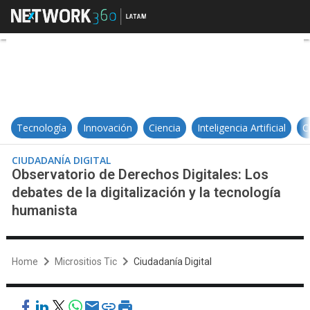
Observatorio de Derechos Digitales
Tecnología
Innovación
Ciencia
Inteligencia Artificial
C
CIUDADANÍA DIGITAL
Observatorio de Derechos Digitales: Los
debates de la digitalización y la tecnología
humanista
Home
Micrositios Tic
Ciudadanía Digital