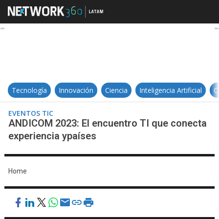
ANDICOM 2023: El encuentro TI q
Tecnología
Innovación
Ciencia
Inteligencia Artificial
C
EVENTOS TIC
ANDICOM 2023: El encuentro TI que conecta
experiencia ypaíses
Home