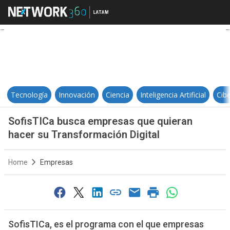
SofisTICa busca empresas que qui
Tecnología
Innovación
Ciencia
Inteligencia Artificial
Cib
SofisTICa busca empresas que quieran
hacer su Transformación Digital
Home
Empresas
SofisTICa, es el programa con el que empresas