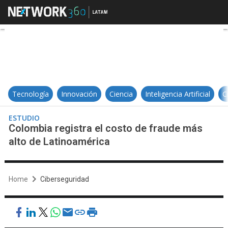
Colombia registra el costo de fra
Tecnología
Innovación
Ciencia
Inteligencia Artificial
C
ESTUDIO
Colombia registra el costo de fraude más
alto de Latinoamérica
Home
Ciberseguridad