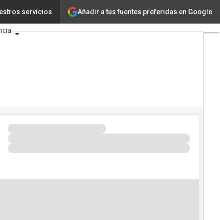
Añadir a tus fuentes preferidas en Google
nología
estros servicios
Innovación
ncia
ligencia Artificial
erseguridad
endario de Eventos TIC
26