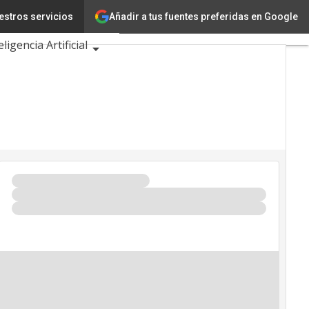
Añadir a tus fuentes preferidas en Google
estros servicios
Innovación
eligencia Artificial
ad
e Eventos TIC 2026