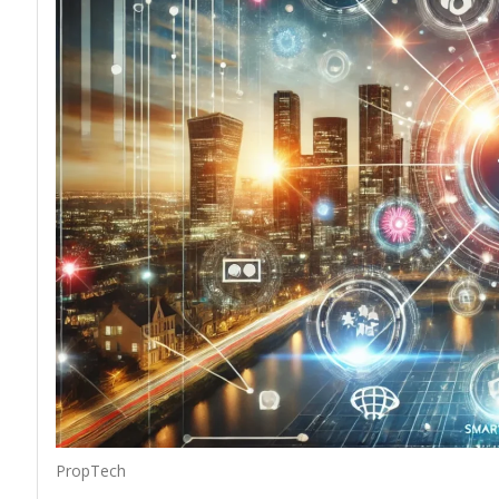
PropTech