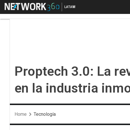
Menú
Proptech 3.0: La revol
Proptech 3.0: La re
en la industria inmo
Home
Tecnología