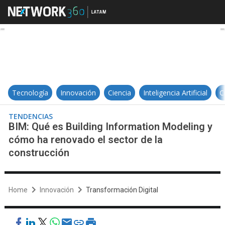
BIM: Qué es Building Information
Tecnología
Innovación
Ciencia
Inteligencia Artificial
C
TENDENCIAS
BIM: Qué es Building Information Modeling y
cómo ha renovado el sector de la
construcción
Home
Innovación
Transformación Digital