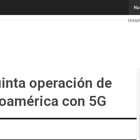
nta operación de Movistar en Hispanoamérica con 5G
Nu
Tecn
Inno
Intel
Cibe
Cale
2026
uinta operación de
noamérica con 5G