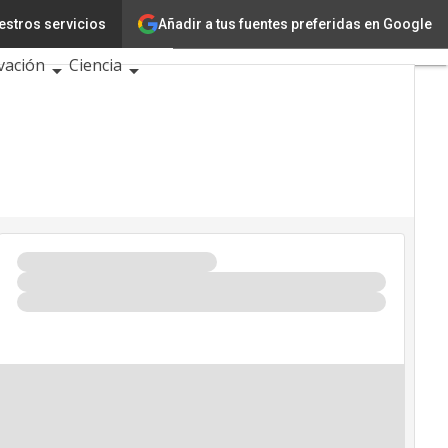
Añadir a tus fuentes preferidas en Google
estros servicios
ología
vación
Ciencia
igencia Artificial
rseguridad
ndario de Eventos TIC