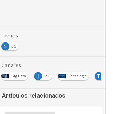
Temas
5
5G
Canales
I
T
Big Data
IoT
Tecnología
Telco
Artículos relacionados