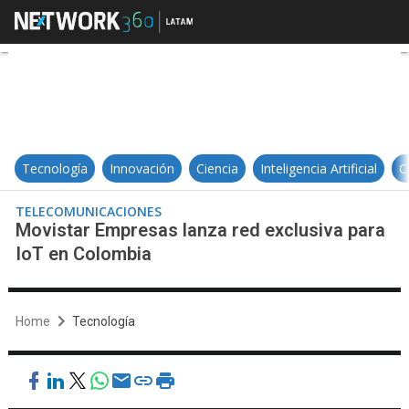
Movistar Empresas lanza red excl
Tecnología
Innovación
Ciencia
Inteligencia Artificial
C
TELECOMUNICACIONES
Movistar Empresas lanza red exclusiva para
IoT en Colombia
Home
Tecnología