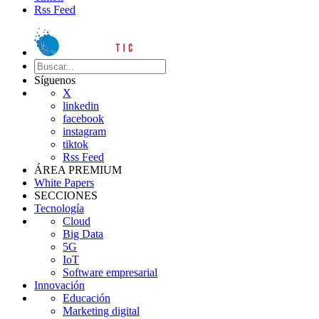
Rss Feed
Síguenos
X
linkedin
facebook
instagram
tiktok
Rss Feed
ÁREA PREMIUM
White Papers
SECCIONES
Tecnología
Cloud
Big Data
5G
IoT
Software empresarial
Innovación
Educación
Marketing digital