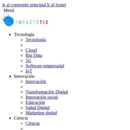
Ir al contenido principal
Ir al footer
Menú
Twitter
Linkedin
Facebook
Instagram
Tiktok
Tecnología
Tecnología
Cloud
Big Data
5G
Software empresarial
IoT
Innovación
Innovación
Transformación Digital
Innovación social
Educación
Salud Digital
Marketing digital
Ciencia
Ciencia