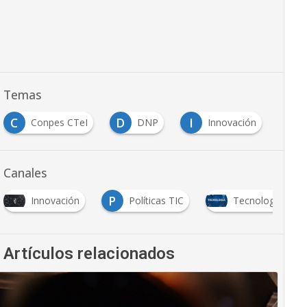
Temas
C
D
I
P
Conpes CTeI
DNP
Innovación
Canales
P
Innovación
Políticas TIC
Tecnología
Artículos relacionados