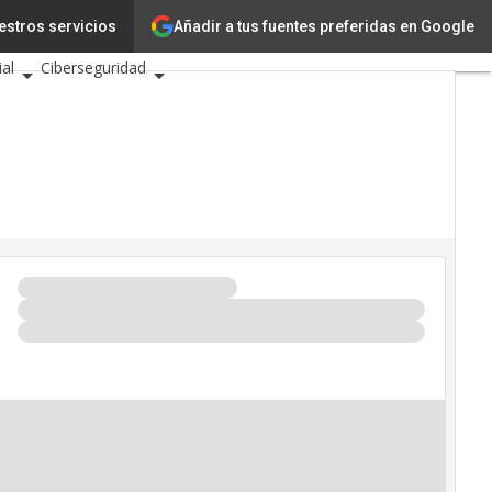
Añadir a tus fuentes preferidas en Google
estros servicios
novación
Ciencia
ial
Ciberseguridad
entos TIC 2026