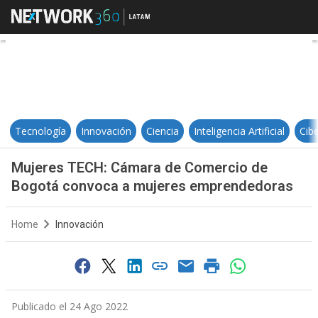
Mujeres TECH: Cámara de Comer
Tecnología
Innovación
Ciencia
Inteligencia Artificial
Cib
Mujeres TECH: Cámara de Comercio de
Bogotá convoca a mujeres emprendedoras
Home
Innovación
Publicado el 24 Ago 2022