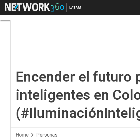
Menú
Encender el futuro pa
Encender el futuro 
inteligentes en Co
(#IluminaciónInteli
Home
Personas