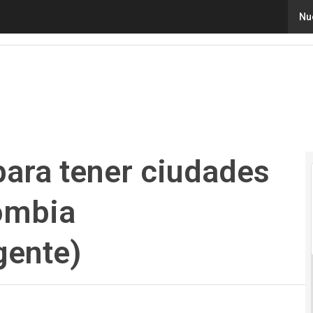
ra tener ciudades inteligentes en Colombia (#Iluminación
Nu
para tener ciudades
lombia
gente)