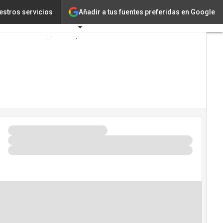
Añadir a tus fuentes preferidas en Google
Inteligente)
estros servicios
Tecnología
Innovación
Ciencia
Inteligencia
Artificial
Ciberseguridad
Calendario
de Eventos
TIC 2026