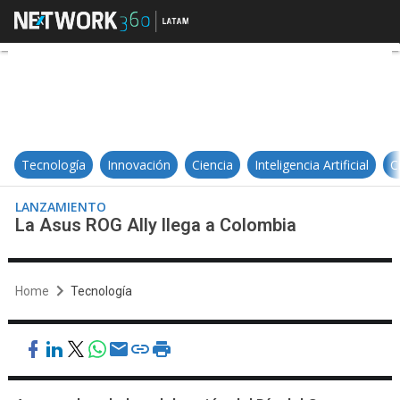
La Asus ROG Ally llega a Colombia
Tecnología
Innovación
Ciencia
Inteligencia Artificial
C
LANZAMIENTO
La Asus ROG Ally llega a Colombia
Home
Tecnología