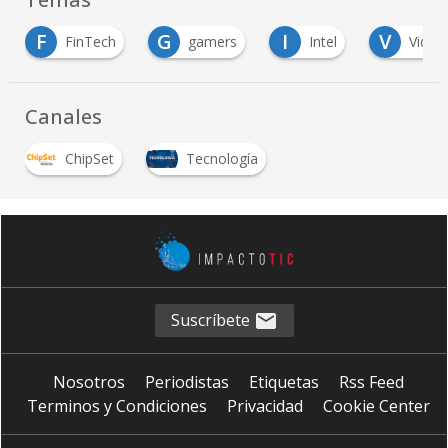
G
I
V
nTech
gamers
Intel
Videojuegos
…
Canales
ChipSet
Tecnología
Suscríbete
Nosotros
Periodistas
Etiquetas
Rss Feed
Terminos y Condiciones
Privacidad
Cookie Center