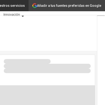
Añadir a tus fuentes preferidas en Google
ce
estros servicios
Tecnología
Innovación
Ciencia
Inteligencia Artificial
Ciberseguridad
Calendario de Eventos
TIC 2026