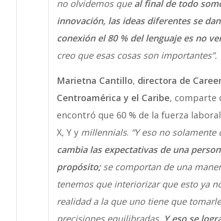
no olvidemos que
al final de todo so
innovación, las ideas diferentes se da
conexión el 80 % del lenguaje es no ve
creo que esas cosas son importantes”.
Marietna Cantillo
,
directora de Caree
Centroamérica y el Caribe
, comparte 
encontró que 60 % de la fuerza labor
X, Y y
millennials
.
“Y eso no solamente c
cambia las expectativas de una persona 
propósito;
se comportan de una manera
tenemos que interiorizar que esto ya n
realidad a la que uno tiene que tomarle
precisiones equilibradas.
Y eso se logra