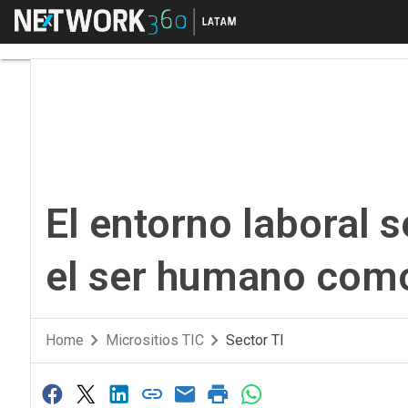
Menú
El entorno laboral se
El entorno laboral s
el ser humano como
Home
Micrositios TIC
Sector TI