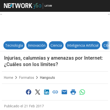
Injurias, calumnias y amenazas po
Tecnología
Innovación
Ciencia
Inteligencia Artificial
Cib
Injurias, calumnias y amenazas por Internet:
¿Cuáles son los límites?
Home
Formatos
Hangouts
Publicado el 21 Feb 2017