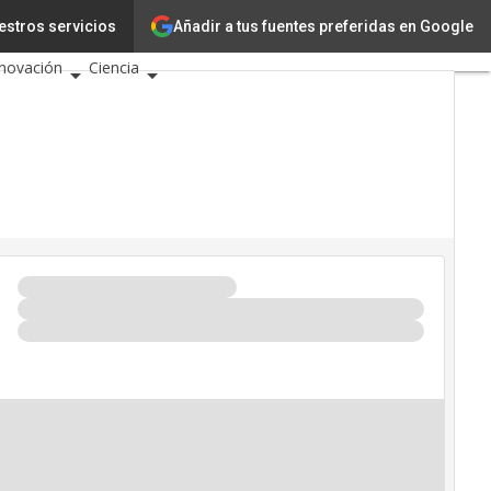
Añadir a tus fuentes preferidas en Google
estros servicios
ecnología
nnovación
Ciencia
teligencia Artificial
berseguridad
lendario de Eventos TIC
026