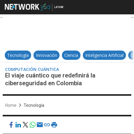
El viaje cuántico que redefinirá l
Tecnología
Innovación
Ciencia
Inteligencia Artificial
C
COMPUTACIÓN CUÁNTICA
El viaje cuántico que redefinirá la
ciberseguridad en Colombia
Home
Tecnología