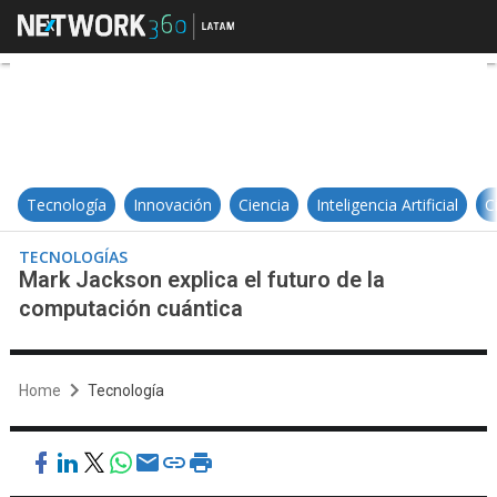
Mark Jackson explica el futuro d
Tecnología
Innovación
Ciencia
Inteligencia Artificial
C
TECNOLOGÍAS
Mark Jackson explica el futuro de la
computación cuántica
Home
Tecnología