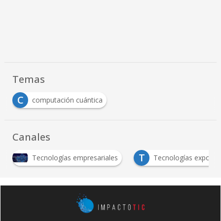
Temas
C
computación cuántica
Canales
T
cnologías empresariales
Tecnologías exponenciales