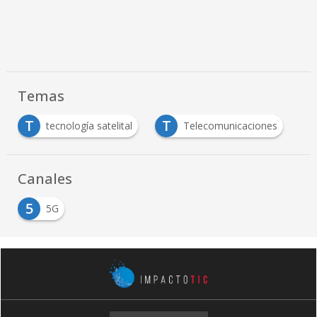
Temas
T
T
tecnología satelital
Telecomunicaciones
Canales
5
5G