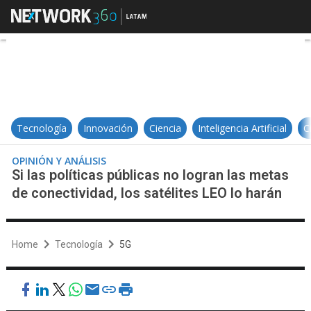
Si las políticas públicas no logran
Tecnología
Innovación
Ciencia
Inteligencia Artificial
C
OPINIÓN Y ANÁLISIS
Si las políticas públicas no logran las metas
de conectividad, los satélites LEO lo harán
Home
Tecnología
5G