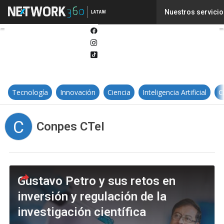
Twitter
Nuestros servicio
Linkedin
Facebook
Instagram
Tiktok
Tecnología
Innovación
Ciencia
Inteligencia Artificial
C
C
Conpes CTeI
Gustavo Petro y sus retos en
inversión y regulación de la
investigación científica