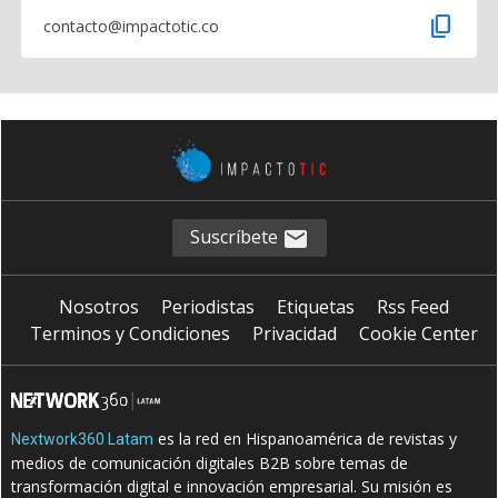
content_copy
contacto@impactotic.co
Suscríbete
Nosotros
Periodistas
Etiquetas
Rss Feed
Terminos y Condiciones
Privacidad
Cookie Center
es la red en Hispanoamérica de revistas y
Nextwork360 Latam
medios de comunicación digitales B2B sobre temas de
transformación digital e innovación empresarial. Su misión es