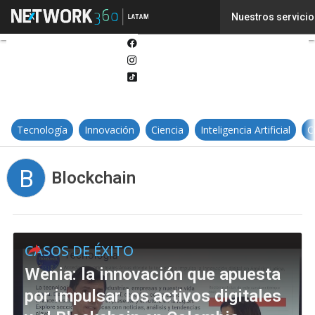
Twitter
Nuestros servicio
Linkedin
Facebook
Instagram
Tiktok
Tecnología
Innovación
Ciencia
Inteligencia Artificial
C
B
Blockchain
CASOS DE ÉXITO
Wenia: la innovación que apuesta
por impulsar los activos digitales