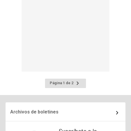
Ir
Página 1 de 2
a
la
página
siguiente
Archivos de boletines