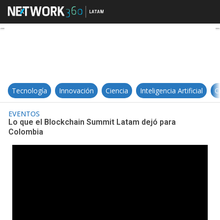
Lo que el Blockchain Summit Lat
Tecnología
Innovación
Ciencia
Inteligencia Artificial
C
EVENTOS
Lo que el Blockchain Summit Latam dejó para
Colombia