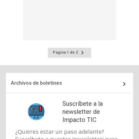
Ir
Página 1 de 2
a
la
página
siguiente
Archivos de boletines
Suscríbete a la
newsletter de
Impacto TIC
¿Quieres estar un paso adelante?