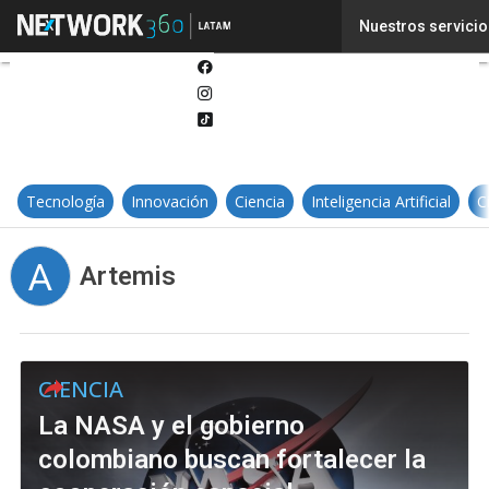
Twitter
Nuestros servicio
Linkedin
Facebook
Instagram
Tiktok
Tecnología
Innovación
Ciencia
Inteligencia Artificial
C
A
Artemis
CIENCIA
La NASA y el gobierno
colombiano buscan fortalecer la