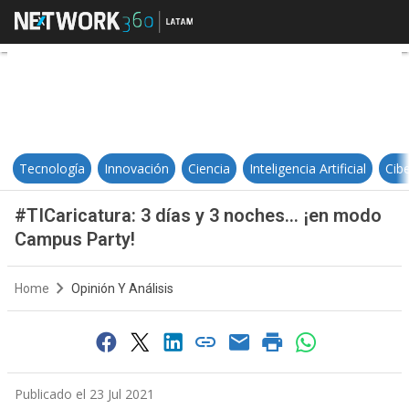
#TICaricatura: 3 días y 3 noches
Tecnología
Innovación
Ciencia
Inteligencia Artificial
Cib
#TICaricatura: 3 días y 3 noches… ¡en modo
Campus Party!
Home
Opinión Y Análisis
Publicado el 23 Jul 2021