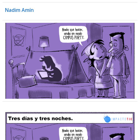
Nadim Amín