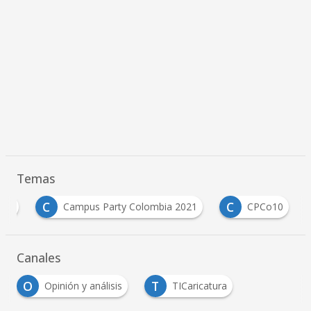
Temas
C
C
rty
Campus Party Colombia 2021
CPCo10
Canales
O
T
Opinión y análisis
TICaricatura