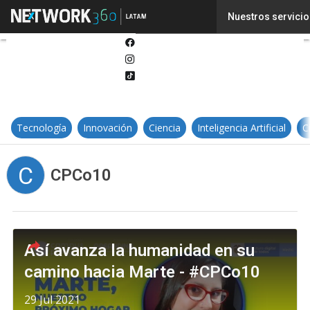
Twitter
Nuestros servicio
Linkedin
Facebook
Instagram
Tiktok
Tecnología
Innovación
Ciencia
Inteligencia Artificial
C
C
CPCo10
Así avanza la humanidad en su
camino hacia Marte - #CPCo10
29 Jul 2021