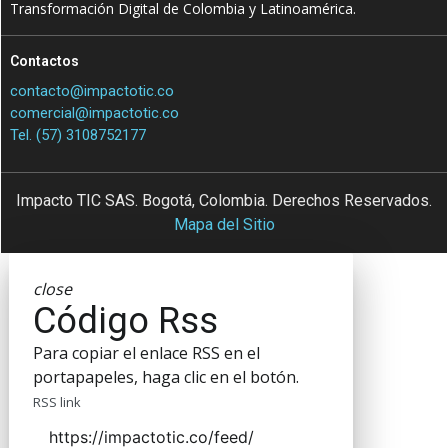
Transformación Digital de Colombia y Latinoamérica.
Contactos
contacto@impactotic.co
comercial@impactotic.co
Tel. (57) 3108752177
Impacto TIC SAS. Bogotá, Colombia. Derechos Reservados.
Mapa del Sitio
close
Código Rss
Para copiar el enlace RSS en el
portapapeles, haga clic en el botón.
RSS link