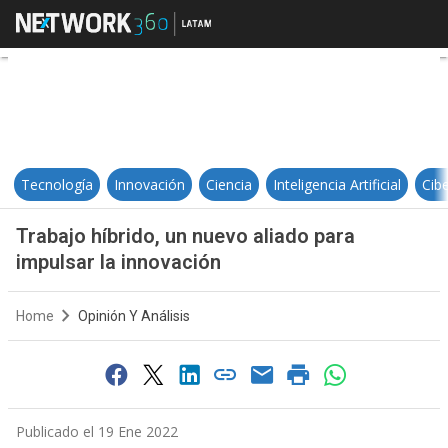
Trabajo híbrido, un nuevo aliado p
Tecnología
Innovación
Ciencia
Inteligencia Artificial
Cib
Trabajo híbrido, un nuevo aliado para
impulsar la innovación
Home
Opinión Y Análisis
Publicado el 19 Ene 2022