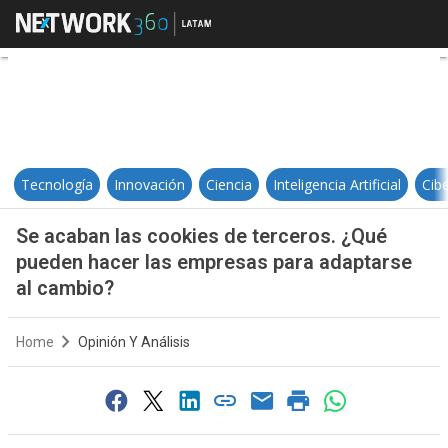
Se acaban las cookies de tercero
Tecnología
Innovación
Ciencia
Inteligencia Artificial
Cib
Se acaban las cookies de terceros. ¿Qué
pueden hacer las empresas para adaptarse
al cambio?
Home
Opinión Y Análisis